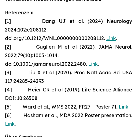
Referenzen:
[1] Dang UJ et al. (2024) Neurology
2024;102:e208112.
doi.org/10.1212/WNL.0000000000208112.
Link
.
[2] Guglieri M et al (2022). JAMA Neurol.
2022;79(10):1005-1014.
doi:10.1001/jamaneurol.2022.2480.
Link
.
[3] Liu X et al (2020). Proc Natl Acad Sci USA
117:24285-24293
[4] Heier CR et al (2019). Life Science Alliance
DOI: 10.26508
[5] Ward et al., WMS 2022, FP.27 - Poster 71.
Link
.
[6] Hasham et al., MDA 2022 Poster presentation.
Link
.