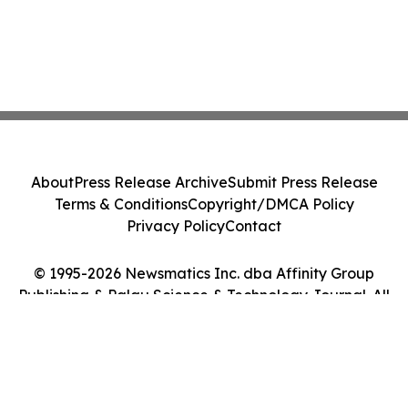
About
Press Release Archive
Submit Press Release
Terms & Conditions
Copyright/DMCA Policy
Privacy Policy
Contact
© 1995-2026 Newsmatics Inc. dba Affinity Group
Publishing & Palau Science & Technology Journal. All
Rights Reserved.
Cookie Settings / Your Privacy Choices