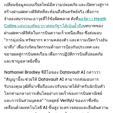
เปลี่ยนข้อมูลแบบเรียลไทม์มีความปลอดภัย และเปิดทางสู่การ
สร้างฝาแฝดทางดิจิทัลที่สะท้อนถึงสินทรัพย์จริง เพื่อการ
จำลองสมรรถนะอาวุธที่ไร้ข้อผิดพลาด ดังที่
พลจัตวา Heath
Collins แห่งกองทัพอากาศสหรัฐฯ ได้เน้นย้ำถึง
บทบาทของ
ฝาแฝดทางดิจิทัลในการบินความเร็วเหนือเสียง ซึ่งส่งมอบ
"การมุ่งเน้น ทรัพยากร ความคล่องตัว และความเปิดกว้างอัน
น่าทึ่ง" เพื่อเร่งรัดนวัตกรรมด้านการป้องกันประเทศ และ
ขยายผลสู่การบินพลเรือน เพื่อการปฏิบัติการบินที่ปลอดภัย
และชาญฉลาดยิ่งขึ้น
Nathaniel Bradley ซีอีโอของ Datavault AI กล่าวว่า
"สัญญานี้จะช่วยให้ Datavault AI สามารถส่งมอบการ
รับรองคุณวุฒิที่น่าเชื่อถือและปรับขนาดได้สำหรับนักบินทั่ว
โลกท่ามกลางการเติบโตอย่างรวดเร็วของการบินพาณิชย์
และการบินส่วนบุคคล" "กลยุทธ์ VerifyU ของเราซึ่งขับ
เคลื่อนด้วยเทคโนโลยี AI ขั้นสูง จะตรวจสอบและยืนยันความ